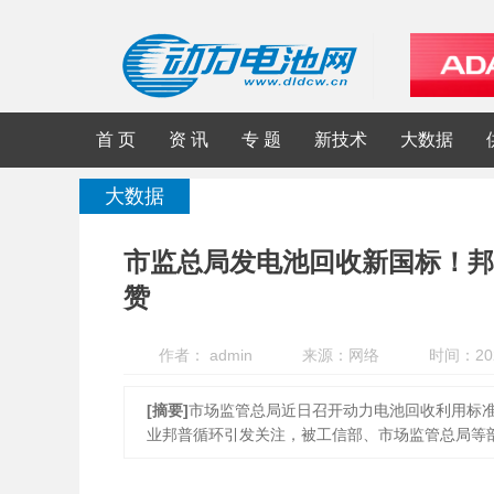
首 页
资 讯
专 题
新技术
大数据
大数据
市监总局发电池回收新国标！邦
赞
作者： admin
来源：网络
时间：202
[摘要]
市场监管总局近日召开动力电池回收利用标准
业邦普循环引发关注，被工信部、市场监管总局等