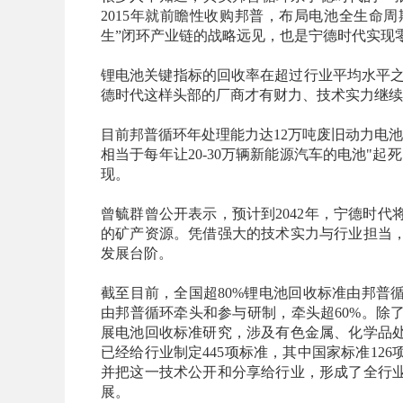
2015年就前瞻性收购邦普，布局电池全生命周期管
生”闭环产业链的战略远见，也是宁德时代实现
锂电池关键指标的回收率在超过行业平均水平之
德时代这样头部的厂商才有财力、技术实力继续
目前邦普循环年处理能力达12万吨废旧动力电池
相当于每年让20-30万辆新能源汽车的电池"起
现。
曾毓群曾公开表示，预计到2042年，宁德时
的矿产资源。凭借强大的技术实力与行业担当
发展台阶。
截至目前，全国超80%锂电池回收标准由邦普
由邦普循环牵头和参与研制，牵头超60%。除
展电池回收标准研究，涉及有色金属、化学品
已经给行业制定445项标准，其中国家标准12
并把这一技术公开和分享给行业，形成了全行
展。