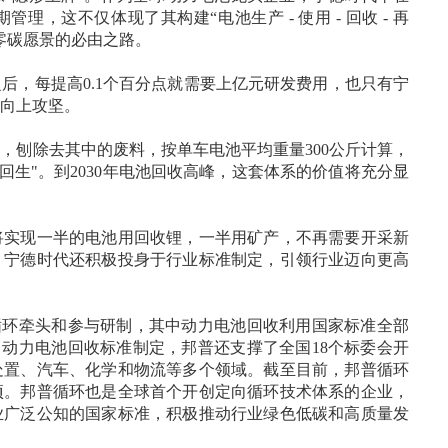
理，这不仅体现了其构建“电池生产 - 使用 - 回收 - 再
零碳愿景的必由之路。
后，每提高0.1个百分点就需要上亿元研发费用，也只有宁
向上攻坚。
，刨除去其中的废料，按单车电池平均重量300公斤计算，
死回生"。到2030年电池回收高峰，这套体系的价值将充分显
代将实现一半的电池用回收锂，一半用矿产，不再需要开采新
，宁德时代还积极投身于行业标准制定，引领行业迈向更高
循环牵头和参与研制，其中动力电池回收利用国家标准全部
了动力电池回收标准制定，邦普还支撑了全国18个标委会开
处置、汽车、化学和物流等多个领域。截至目前，邦普循环
6项。邦普循环也是全球首个开创定向循环技术体系的企业，
业广泛公知的国家标准，积极推动行业绿色低碳和高质量发