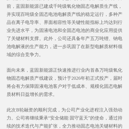
前，蓝固新能源已建成千吨级氧化物固态电解质生产线，
并实现百吨级全固态电池电解质产线的稳定运行，多种产
品在离子电导率、界面相容性等关键性能指标上均达到行
业先进水平，为
固液电池
和全固态电池的商业化应用提供
了关键材料支撑。此外，公司还具备年产五万吨锂、
钠电
池
电解液的生产能力，进一步巩固了在新型电解质材料领
域的综合竞争力。
面向未来，蓝固新能源正快速推进行业内首条万吨级氧化
物固态电解质产线建设，预计于2026年初正式投产，届时
将会有力保障固液电池客户对于低成本、规模化固态电解
质材料日益增长的需求。
此次B轮融资的顺利完成，为公司产业化进程注入强劲动
力。公司将继续秉承“安全储能 固守蓝天”的使命，通过持
续的技术迭代与产能扩张，全力推动固态电池关键材料的