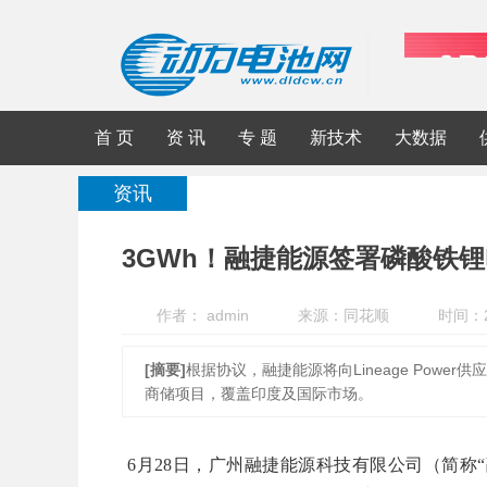
首 页
资 讯
专 题
新技术
大数据
资讯
3GWh！融捷能源签署磷酸铁
作者： admin
来源：同花顺
时间：20
[摘要]
根据协议，融捷能源将向Lineage Powe
商储项目，覆盖印度及国际市场。
6月28日，广州融捷能源科技有限公司（简称“