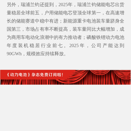
另外，瑞浦兰钧还提到，2025年，瑞浦兰钧储能电芯出货
量稳居全球前五，户用储能电芯登顶全球第一，在高速增
长的储能赛道中稳中有进；新能源重卡电池装车量跻身全
国第三，市场占有率不断提高，装车量同比大幅增加，成
为商用车电动化浪潮中的有力推动者；磷酸铁锂动力电池
年度装机稳居行业前七。2025年，公司产能达到
90GWh，规模效应持续释放。